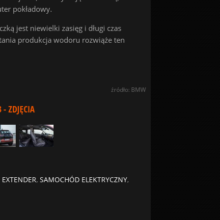
uter pokładowy.
ką jest niewielki zasięg i długi czas
tania produkcja wodoru rozwiąże ten
źródło: BMW
- ZDJĘCIA
 EXTENDER
,
SAMOCHÓD ELEKTRYCZNY
,