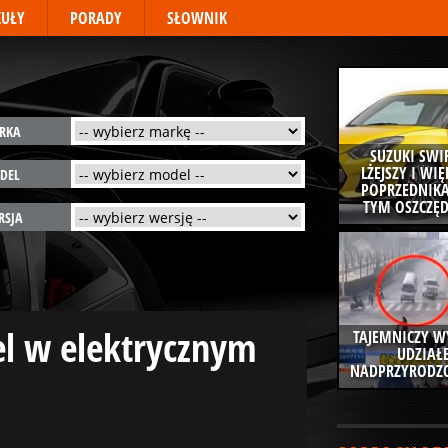
KUŁY
PORADY
SŁOWNIK
RKA
SUZUKI SWIF
LŻEJSZY I WI
DEL
POPRZEDNIKA
TYM OSZCZĘD
RSJA
el w elektrycznym
TAJEMNICZY W
UDZIAŁ
NADPRZYRODZO