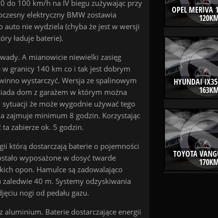
60 do 100 km/h na IV biegu zużywając przy
OPEL MERIVA 1
woczesny elektryczny BMW zostawia
120K
auto nie wydziela (chyba że jest w wersji
y ładuje baterie).
 wady. A mianowicie niewielki zasięg
w granicy 140 km co i tak jest dobrym
winno wystarczyć. Wersja ze spalinowym
HYUNDAI IX35
163K
posiada dom z garażem w którym można
j sytuacji że może wygodnie używać tego
ka zajmuje minimum 8 godzin. Korzystając
a zabierze ok. 5 godzin.
 którą dostarczają baterie o pojemności
TOYOTA VANG
 zostało wyposażone w dosyć twarde
170K
skich opon. Hamulce są zadowalająco
u zaledwie 40 m. Systemy odzyskiwania
djęciu nogi od pedału gazu.
 aluminium. Baterie dostarczające energii