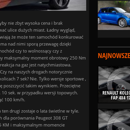
yby nie zbyt wysoka cena i brak
ać ulice dużych miast. Ładny wygląd,
rawiają że może ten samochód konkurować
ma nad nimi sporą przewagę dzięki
mochód czy to wolnossący czy z
NAJNOWSZE
ężny maksymalny moment obrotowy 250 Nm
eakcja na gaz jest natychmiastowa.
 Czy na naszych drogach notorycznie
licach 7 sek? Nie. Tylko wersje sportowe ,
ię poszczycić takim wynikiem. Przeciętne
 10 sek. w przypadku wersji topowych.
RENAULT KOLEO
FAP 4X4 1
ąć 100 km/h.
en drugi zostaje o lata świetlne w tyle.
h dla porównania Peugeot 308 GT
205 KM i maksymalnym momencie