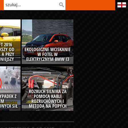
T 2016
ĘKSZY OD
EKOLOGICZNE WCISKANIE
 A PRZY
W FOTEL W
NIEJSZY
ELEKTRYCZNYM BMW I3
ROZRUCH SILNIKA ZA
YPADEK Z
POMOCĄ KABLI
EM
ROZRUCHOWYCH I
NYCH SIŁ
METODĄ NA POPYCH