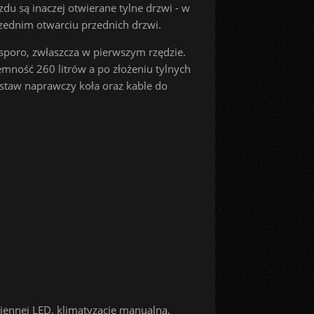
zdu są inaczej otwierane tylne drzwi - w
rzednim otwarciu przednich drzwi.
sporo, zwłaszcza w pierwszym rzędzie.
mność 260 litrów a po złożeniu tylnych
estaw naprawczy koła oraz kable do
iennej LED, klimatyzację manualną,