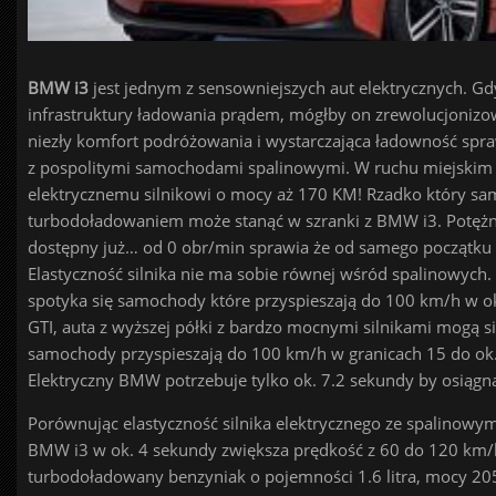
BMW i3
jest jednym z sensowniejszych aut elektrycznych. Gd
infrastruktury ładowania prądem, mógłby on zrewolucjonizow
niezły komfort podróżowania i wystarczająca ładowność sp
z pospolitymi samochodami spalinowymi. W ruchu miejskim 
elektrycznemu silnikowi o mocy aż 170 KM! Rzadko który sa
turbodoładowaniem może stanąć w szranki z BMW i3. Pot
dostępny już… od 0 obr/min sprawia że od samego początku r
Elastyczność silnika nie ma sobie równej wśród spalinowych.
spotyka się samochody które przyspieszają do 100 km/h w oko
GTI, auta z wyższej półki z bardzo mocnymi silnikami mogą s
samochody przyspieszają do 100 km/h w granicach 15 do ok.
Elektryczny BMW potrzebuje tylko ok. 7.2 sekundy by osiągn
Porównując elastyczność silnika elektrycznego ze spalinowym t
BMW i3 w ok. 4 sekundy zwiększa prędkość z 60 do 120 km/
turbodoładowany benzyniak o pojemności 1.6 litra, mocy 