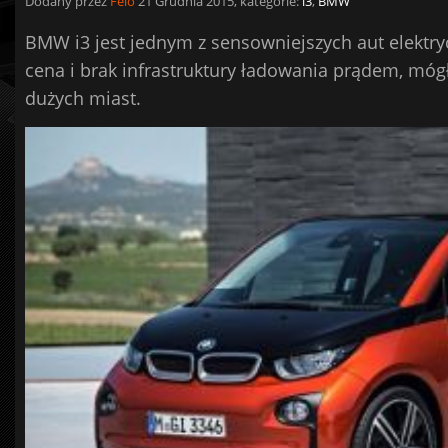
Dodany przez
Felo
21 Grudnia 2015, kategorie:
i3
,
BMW
BMW i3 jest jednym z sensowniejszych aut elektry
cena i brak infrastruktury ładowania prądem, móg
dużych miast.