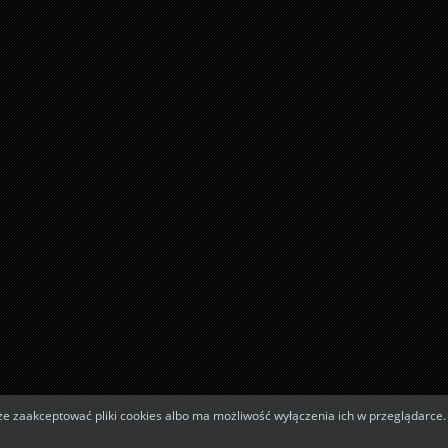
zaakceptować pliki cookies albo ma możliwość wyłączenia ich w przeglądarce.