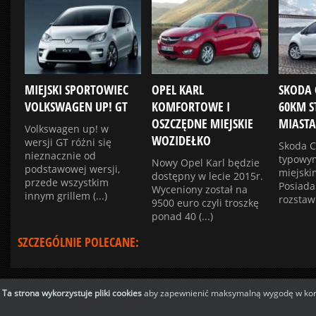
MIEJSKI SPORTOWIEC
OPEL KARL
SKODA 
VOLKSWAGEN UP! GT
KOMFORTOWE I
60KM 
OSZCZĘDNE MIEJSKIE
MIASTA
Volkswagen up! w
WOZIDEŁKO
wersji GT różni się
Skoda Ci
nieznacznie od
typowy
Nowy Opel Karl będzie
podstawowej wersji,
miejski
dostępny w lecie 2015r.
przede wszystkim
Posiada
Wyceniony został na
innym grillem (...)
rozstaw 
9500 euro czyli troszkę
ponad 40 (...)
SZCZEGÓLNIE POLECANE:
Ta strona wykorzystuje pliki cookies
aby zapewnienić maksymalną wygodę w korzy
Copyright © 2016 Jezdzik - porównywarka samochodów