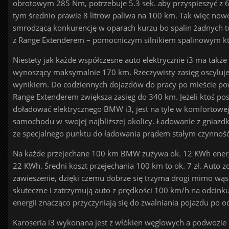
obrotowym 285 Nm, potrzebuje 5.3 sek. aby przyspieszyć z 
tym średnio prawie 8 litrów paliwa na 100 km. Tak więc no
smrodzącą konkurencję w oparach kurzu bo spalin żadnych to 
z Range Extenderem – pomocniczym silnikiem spalinowym któr
Niestety jak każde współczesne auto elektrycznie i3 ma także
wynoszący maksymalnie 170 km. Rzeczywisty zasięg oscyluje 
wynikiem. Do codziennych dojazdów do pracy po mieście po
Range Extenderem zwiększa zasięg do 340 km. Jeżeli ktoś 
doładować elektrycznego BMW i3, jest na tyle w komfortowe
samochodu w swojej najbliższej okolicy. Ładowanie z gniazd
ze specjalnego punktu do ładowania prądem stałym czynność t
Na każde przejechane 100 km BMW zużywa ok. 12 KWh energii
22 KWh. Średni koszt przejechania 100 km to ok. 7 zł. Auto
zawieszenie, dzięki czemu dobrze się trzyma drogi mimo wą
skuteczne i zatrzymują auto z prędkości 100 km/h na odcink
energii znacząco przyczyniają się do zwalniania pojazdu po o
Karoseria i3 wykonana jest z włókien węglowych a podwozie z