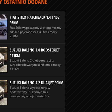
 OSTATNIO DODANE
FIAT STILO HATCHBACK 1.4 I 16V
95KM
Fiat Stilo wyposażony w ekonomiczny
silnik o pojemności 1.4 litra i mocy
95KM
SUZUKI BALENO 1.0 BOOSTERJET
111KM
Suzuki Baleno 2-giej generacji z
turbodoładowanym silnikiem o mocy
111KM
SUZUKI BALENO 1.2 DUALJET 90KM
Suzuki Baleno wyposażony w
podstawowy 90 konny silnik
benzynowy o pojemności 1.2l