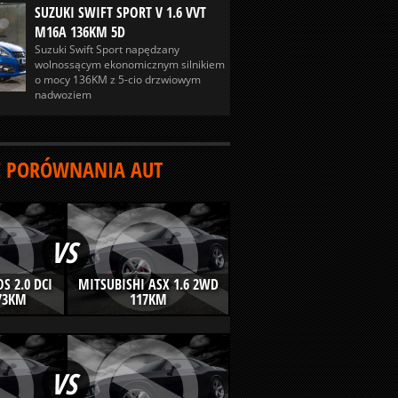
SUZUKI SWIFT SPORT V 1.6 VVT
M16A 136KM 5D
Suzuki Swift Sport napędzany
wolnossącym ekonomicznym silnikiem
o mocy 136KM z 5-cio drzwiowym
nadwoziem
 PORÓWNANIA AUT
VS
S 2.0 DCI
MITSUBISHI ASX 1.6 2WD
73KM
117KM
VS