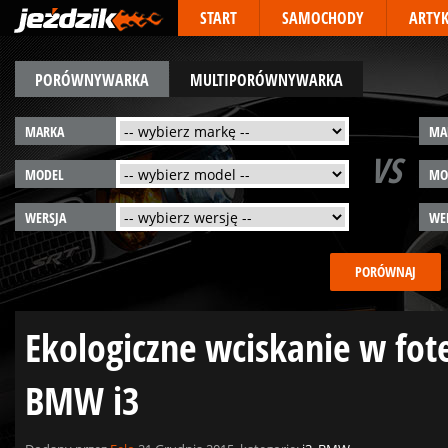
START
SAMOCHODY
ARTY
PORÓWNYWARKA
MULTIPORÓWNYWARKA
MARKA
MA
VS
MODEL
MO
WERSJA
WE
Ekologiczne wciskanie w fot
BMW i3