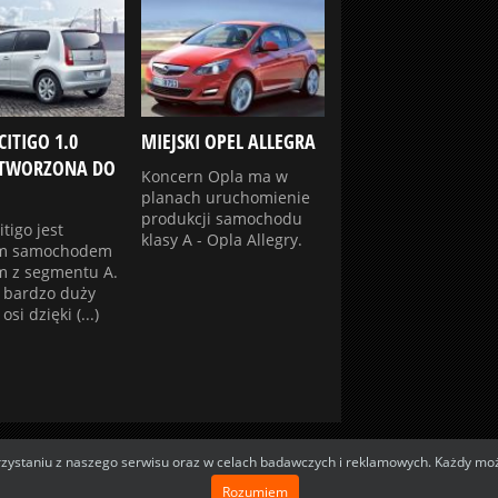
CITIGO 1.0
MIEJSKI OPEL ALLEGRA
STWORZONA DO
Koncern Opla ma w
planach uruchomienie
produkcji samochodu
tigo jest
klasy A - Opla Allegry.
m samochodem
m z segmentu A.
 bardzo duży
osi dzięki (...)
staniu z naszego serwisu oraz w celach badawczych i reklamowych. Każdy może 
Rozumiem