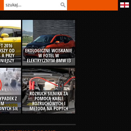
T 2016
ĘKSZY OD
EKOLOGICZNE WCISKANIE
 A PRZY
W FOTEL W
NIEJSZY
ELEKTRYCZNYM BMW I3
ROZRUCH SILNIKA ZA
YPADEK Z
POMOCĄ KABLI
EM
ROZRUCHOWYCH I
NYCH SIŁ
METODĄ NA POPYCH