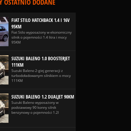
 OSTATNIO DODANE
FIAT STILO HATCHBACK 1.4 I 16V
95KM
Fiat Stilo wyposażony w ekonomiczny
silnik o pojemności 1.4 litra i mocy
95KM
SUZUKI BALENO 1.0 BOOSTERJET
111KM
Suzuki Baleno 2-giej generacji z
turbodoładowanym silnikiem o mocy
111KM
SUZUKI BALENO 1.2 DUALJET 90KM
Suzuki Baleno wyposażony w
podstawowy 90 konny silnik
benzynowy o pojemności 1.2l