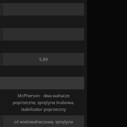
5.89
McPherson - dwa wahacze
poprzeczne, sprężyna śrubowa,
stabilizator poprzeczny
oś wielowahaczowa, sprężyna