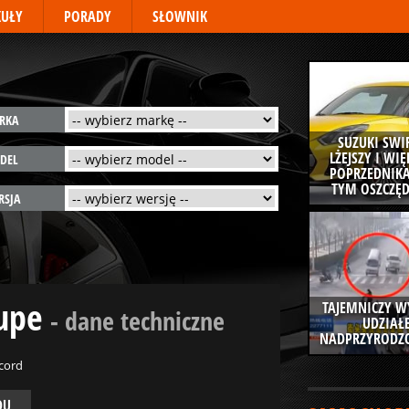
KUŁY
PORADY
SŁOWNIK
RKA
SUZUKI SWIF
LŻEJSZY I WI
DEL
POPRZEDNIKA
TYM OSZCZĘD
RSJA
oupe
TAJEMNICZY W
- dane techniczne
UDZIAŁ
NADPRZYRODZO
cord
DU