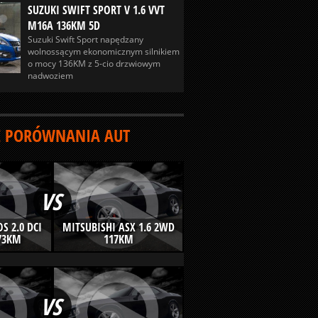
SUZUKI SWIFT SPORT V 1.6 VVT
M16A 136KM 5D
Suzuki Swift Sport napędzany
wolnossącym ekonomicznym silnikiem
o mocy 136KM z 5-cio drzwiowym
nadwoziem
 PORÓWNANIA AUT
VS
S 2.0 DCI
MITSUBISHI ASX 1.6 2WD
73KM
117KM
VS