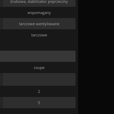
śrubowa, stabilizator poprzeczny
wspomagany
tarczowe wentylowane
tarczowe
coupe
2
5