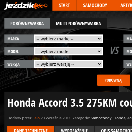
START
SAMOCHODY
ARTY
PORÓWNYWARKA
MULTIPORÓWNYWARKA
MARKA
MA
VS
MODEL
MO
WERSJA
WE
Honda Accord 3.5 275KM c
Dodany przez
Felo
23 Września 2011, kategorie:
Samochody
,
Honda
,
Ac
DANE TECHNICZNE
WYPOSAŻENIE
OPIS SAMOCHO