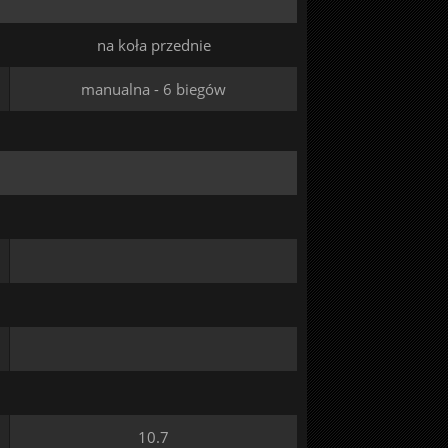
na koła przednie
manualna - 6 biegów
10.7