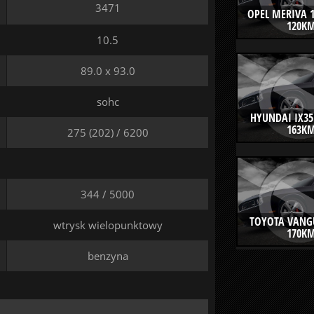
3471
OPEL MERIVA 1
120K
10.5
89.0 x 93.0
sohc
HYUNDAI IX35
163K
275 (202) / 6200
344 / 5000
TOYOTA VANG
wtrysk wielopunktowy
170K
benzyna