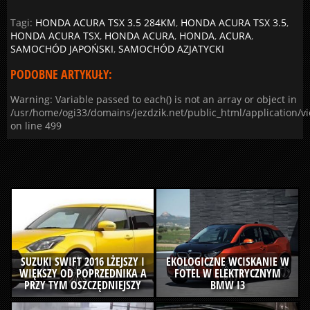
Tagi:
HONDA ACURA TSX 3.5 284KM
,
HONDA ACURA TSX 3.5
,
HONDA ACURA TSX
,
HONDA ACURA
,
HONDA
,
ACURA
,
SAMOCHÓD JAPOŃSKI
,
SAMOCHÓD AZJATYCKI
PODOBNE ARTYKUŁY:
Warning: Variable passed to each() is not an array or object in
/usr/home/ogi33/domains/jezdzik.net/public_html/application/v
on line 499
SUZUKI SWIFT 2016 LŻEJSZY I
EKOLOGICZNE WCISKANIE W
WIĘKSZY OD POPRZEDNIKA A
FOTEL W ELEKTRYCZNYM
PRZY TYM OSZCZĘDNIEJSZY
BMW I3