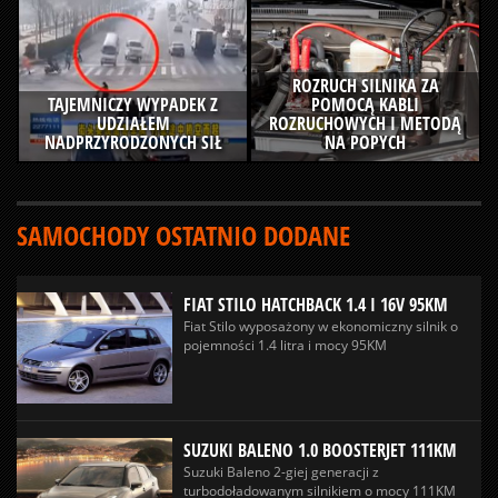
ROZRUCH SILNIKA ZA
TAJEMNICZY WYPADEK Z
POMOCĄ KABLI
UDZIAŁEM
ROZRUCHOWYCH I METODĄ
NADPRZYRODZONYCH SIŁ
NA POPYCH
SAMOCHODY OSTATNIO DODANE
FIAT STILO HATCHBACK 1.4 I 16V 95KM
Fiat Stilo wyposażony w ekonomiczny silnik o
pojemności 1.4 litra i mocy 95KM
SUZUKI BALENO 1.0 BOOSTERJET 111KM
Suzuki Baleno 2-giej generacji z
turbodoładowanym silnikiem o mocy 111KM