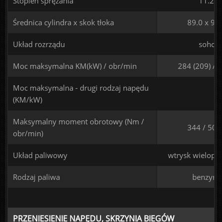
Stopień sprężania
11.2
Średnica cylindra x skok tłoka
89.0 x 93
Układ rozrządu
sohc
Moc maksymalna KM(kW) / obr/min
284 (209) / 
Moc maksymalna - drugi rodzaj napędu
(KM/kW)
Maksymalny moment obrotowy (Nm /
344 / 500
obr/min)
Układ paliwowy
wtrysk wielopu
Rodzaj paliwa
benzyna
PRZENIESIENIE NAPĘDU, SKRZYNIA BIEGÓW