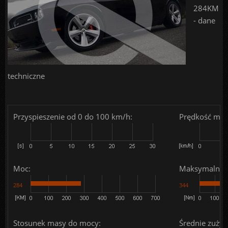
284KM
- dane
techniczne
Przyspieszenie od 0 do 100 km/h:
Prędkość mak
Moc:
Maksymalny 
284
344
Stosunek masy do mocy:
Średnie zużyc