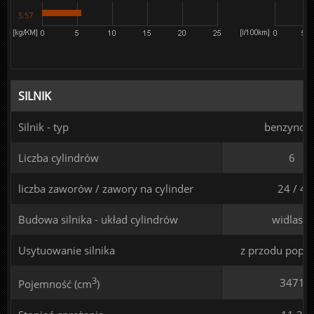
5.57
SILNIK
Silnik - typ
benzynow
Liczba cylindrów
6
liczba zaworów / zawory na cylinder
24 / 4
Budowa silnika - układ cylindrów
widlasty
Usytuowanie silnika
z przodu poprz
3
3471
Pojemność (cm
)