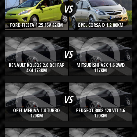
VS
FORD FIESTA 1.25 16V 82KM
OPEL CORSA D 1.2 80KM
VS
RENAULT KOLEOS 2.0 DCI FAP
MITSUBISHI ASX 1.6 2WD
4X4 173KM
117KM
VS
OPEL MERIVA 1.4 TURBO
PEUGEOT 3008 120 VTI 1.6
120KM
120KM