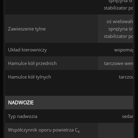
sprężyna śru
stabilizator pop
oś wielowahac
Zawieszenie tylne
sprężyna śru
stabilizator pop
Układ kierowniczy
wspomaga
Hamulce kół przednich
tarczowe went
Hamulce kół tylnych
tarczowe
NADWOZIE
Typ nadwozia
sedan
Współczynnik oporu powietrza C
x