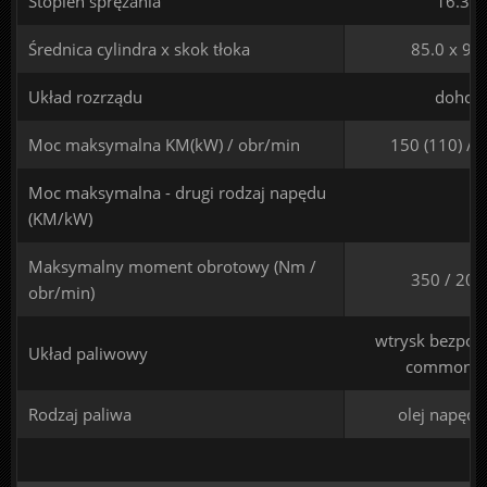
Stopień sprężania
16.3
Średnica cylindra x skok tłoka
85.0 x 96
Układ rozrządu
dohc
Moc maksymalna KM(kW) / obr/min
150 (110) / 
Moc maksymalna - drugi rodzaj napędu
(KM/kW)
Maksymalny moment obrotowy (Nm /
350 / 200
obr/min)
wtrysk bezpośr
Układ paliwowy
common ra
Rodzaj paliwa
olej napęd