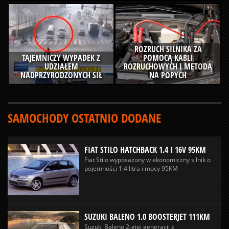
ROZRUCH SILNIKA ZA
TAJEMNICZY WYPADEK Z
POMOCĄ KABLI
UDZIAŁEM
ROZRUCHOWYCH I METODĄ
NADPRZYRODZONYCH SIŁ
NA POPYCH
SAMOCHODY OSTATNIO DODANE
FIAT STILO HATCHBACK 1.4 I 16V 95KM
Fiat Stilo wyposażony w ekonomiczny silnik o
pojemności 1.4 litra i mocy 95KM
SUZUKI BALENO 1.0 BOOSTERJET 111KM
Suzuki Baleno 2-giej generacji z