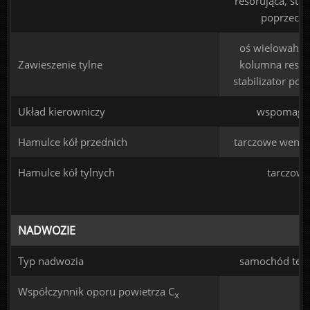
resorująca, stab
poprzecz
oś wielowahac
Zawieszenie tylne
kolumna resor
stabilizator pop
Układ kierowniczy
wspomaga
Hamulce kół przednich
tarczowe went
Hamulce kół tylnych
tarczowe
NADWOZIE
Typ nadwozia
samochód ter
Współczynnik oporu powietrza C
x