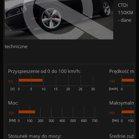
CTDi
150KM
- dane
techniczne
Przyspieszenie od 0 do 100 km/h:
Prędkość mak
9.6
190
Moc:
Maksymalny 
150
350
Stosunek masy do mocy:
Średnie zużyc