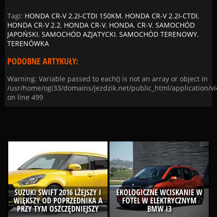
Tagi:
HONDA CR-V 2.2I-CTDI 150KM
,
HONDA CR-V 2.2I-CTDI
,
HONDA CR-V 2.2
,
HONDA CR-V
,
HONDA
,
CR-V
,
SAMOCHÓD
JAPOŃSKI
,
SAMOCHÓD AZJATYCKI
,
SAMOCHÓD TERENOWY
,
TERENÓWKA
PODOBNE ARTYKUŁY:
Warning: Variable passed to each() is not an array or object in
/usr/home/ogi33/domains/jezdzik.net/public_html/application/v
on line 499
SUZUKI SWIFT 2016 LŻEJSZY I
EKOLOGICZNE WCISKANIE W
WIĘKSZY OD POPRZEDNIKA A
FOTEL W ELEKTRYCZNYM
PRZY TYM OSZCZĘDNIEJSZY
BMW I3