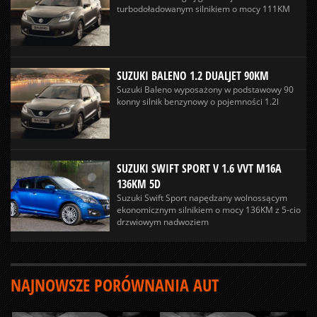
turbodoładowanym silnikiem o mocy 111KM
SUZUKI BALENO 1.2 DUALJET 90KM
Suzuki Baleno wyposażony w podstawowy 90
konny silnik benzynowy o pojemności 1.2l
SUZUKI SWIFT SPORT V 1.6 VVT M16A
136KM 5D
Suzuki Swift Sport napędzany wolnossącym
ekonomicznym silnikiem o mocy 136KM z 5-cio
drzwiowym nadwoziem
NAJNOWSZE PORÓWNANIA AUT