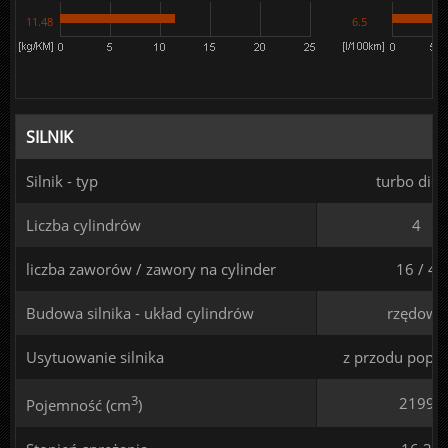
11.48
6.5
SILNIK
Silnik - typ
turbo dies
Liczba cylindrów
4
liczba zaworów / zawory na cylinder
16 / 4
Budowa silnika - układ cylindrów
rzędowy
Usytuowanie silnika
z przodu poprz
3
2199
Pojemność (cm
)