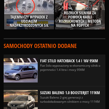
ROZRUCH SILNIKA ZA
TAJEMNICZY WYPADEK Z
POMOCĄ KABLI
UDZIAŁEM
ROZRUCHOWYCH I METODĄ
NADPRZYRODZONYCH SIŁ
NA POPYCH
SAMOCHODY OSTATNIO DODANE
FIAT STILO HATCHBACK 1.4 I 16V 95KM
Fiat Stilo wyposażony w ekonomiczny silnik o
pojemności 1.4 litra i mocy 95KM
SUZUKI BALENO 1.0 BOOSTERJET 111KM
Suzuki Baleno 2-giej generacji z
turbodoładowanym silnikiem o mocy 111KM