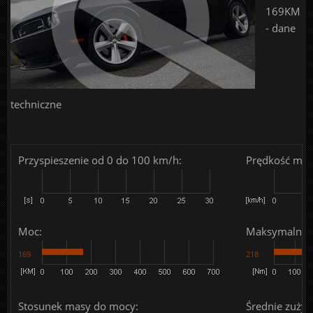
169KM
- dane
techniczne
Przyspieszenie od 0 do 100 km/h:
Prędkość mak
Moc:
Maksymalny 
169
218
Stosunek masy do mocy:
Średnie zużyc