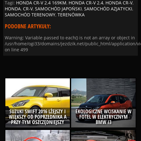
Tagi:
HONDA CR-V 2.4 169KM
,
HONDA CR-V 2.4
,
HONDA CR-V
,
HONDA
,
CR-V
,
SAMOCHÓD JAPOŃSKI
,
SAMOCHÓD AZJATYCKI
,
SAMOCHÓD TERENOWY
,
TERENÓWKA
PODOBNE ARTYKUŁY:
Warning: Variable passed to each() is not an array or object in
/usr/home/ogi33/domains/jezdzik.net/public_html/application/v
on line 499
SUZUKI SWIFT 2016 LŻEJSZY I
EKOLOGICZNE WCISKANIE W
WIĘKSZY OD POPRZEDNIKA A
FOTEL W ELEKTRYCZNYM
PRZY TYM OSZCZĘDNIEJSZY
BMW I3