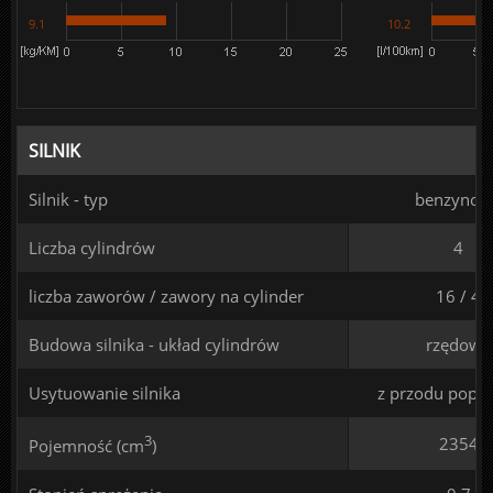
9.1
10.2
SILNIK
Silnik - typ
benzynow
Liczba cylindrów
4
liczba zaworów / zawory na cylinder
16 / 4
Budowa silnika - układ cylindrów
rzędowy
Usytuowanie silnika
z przodu poprz
3
2354
Pojemność (cm
)