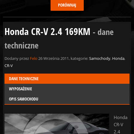
Honda CR-V 2.4 169KM
- dane
techniczne
Dodany przez
Felo
26 Września 2011, kategorie:
Samochody
,
Honda
,
CR-V
DANE TECHNICZNE
WYPOSAŻENIE
OPIS SAMOCHODU
Honda
CR-V
2.4