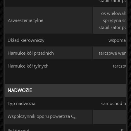
stabilizator pop
oś wielowahac
Zawieszenie tylne
sprężyna śru
stabilizator pop
Układ kierowniczy
wspomaga
Hamulce kół przednich
tarczowe went
Hamulce kół tylnych
tarczowe
NADWOZIE
Typ nadwozia
samochód ter
Współczynnik oporu powietrza C
x
Ilość drzwi
5