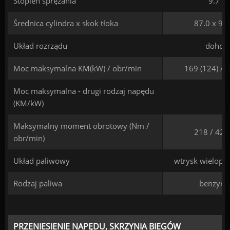
Stopień sprężania
9.7
Średnica cylindra x skok tłoka
87.0 x 99
Układ rozrządu
dohc
Moc maksymalna KM(kW) / obr/min
169 (124) / 
Moc maksymalna - drugi rodzaj napędu
(KM/kW)
Maksymalny moment obrotowy (Nm /
218 / 420
obr/min)
Układ paliwowy
wtrysk wielopu
Rodzaj paliwa
benzyna
PRZENIESIENIE NAPĘDU, SKRZYNIA BIEGÓW