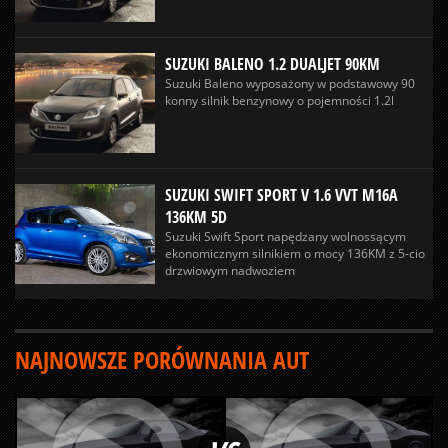
SUZUKI BALENO 1.2 DUALJET 90KM
Suzuki Baleno wyposażony w podstawowy 90
konny silnik benzynowy o pojemności 1.2l
SUZUKI SWIFT SPORT V 1.6 VVT M16A
136KM 5D
Suzuki Swift Sport napędzany wolnossącym
ekonomicznym silnikiem o mocy 136KM z 5-cio
drzwiowym nadwoziem
NAJNOWSZE PORÓWNANIA AUT