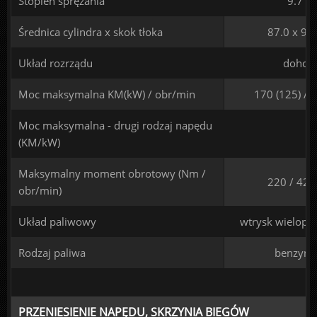
Stopień sprężania
9.7
Średnica cylindra x skok tłoka
87.0 x 99
Układ rozrządu
dohc
Moc maksymalna KM(kW) / obr/min
170 (125) / 
Moc maksymalna - drugi rodzaj napędu
(KM/kW)
Maksymalny moment obrotowy (Nm /
220 / 420
obr/min)
Układ paliwowy
wtrysk wielopu
Rodzaj paliwa
benzyna
PRZENIESIENIE NAPĘDU, SKRZYNIA BIEGÓW