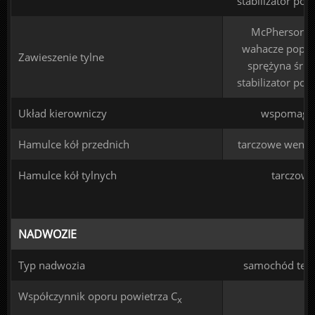
stabilizator pop
McPherson -
wahacze poprz
Zawieszenie tylne
sprężyna śru
stabilizator pop
Układ kierowniczy
wspomaga
Hamulce kół przednich
tarczowe went
Hamulce kół tylnych
tarczowe
NADWOZIE
Typ nadwozia
samochód ter
Współczynnik oporu powietrza C
x