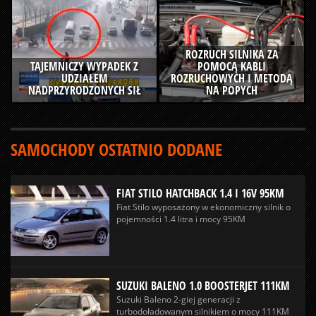
ROZRUCH SILNIKA ZA
TAJEMNICZY WYPADEK Z
POMOCĄ KABLI
UDZIAŁEM
ROZRUCHOWYCH I METODĄ
NADPRZYRODZONYCH SIŁ
NA POPYCH
SAMOCHODY OSTATNIO DODANE
FIAT STILO HATCHBACK 1.4 I 16V 95KM
Fiat Stilo wyposażony w ekonomiczny silnik o
pojemności 1.4 litra i mocy 95KM
SUZUKI BALENO 1.0 BOOSTERJET 111KM
Suzuki Baleno 2-giej generacji z
turbodoładowanym silnikiem o mocy 111KM