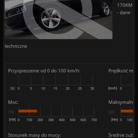
170KM
- dane
techniczne
Przyspieszenie od 0 do 100 km/h:
Prędkość mak
Moc:
Maksymalny 
170
220
Stosunek masy do mocy:
Średnie zużyc