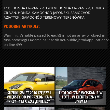
Tagi:
HONDA CR-VAN 2.4 170KM
,
HONDA CR-VAN 2.4
,
HONDA
CR-VAN
,
HONDA
,
SAMOCHÓD JAPOŃSKI
,
SAMOCHÓD
AZJATYCKI
,
SAMOCHÓD TERENOWY
,
TERENÓWKA
PODOBNE ARTYKUŁY:
Warning: Variable passed to each() is not an array or object in
/usr/home/ogi33/domains/jezdzik.net/public_html/application/v
on line 499
SUZUKI SWIFT 2016 LŻEJSZY I
EKOLOGICZNE WCISKANIE W
WIĘKSZY OD POPRZEDNIKA A
FOTEL W ELEKTRYCZNYM
PRZY TYM OSZCZĘDNIEJSZY
BMW I3