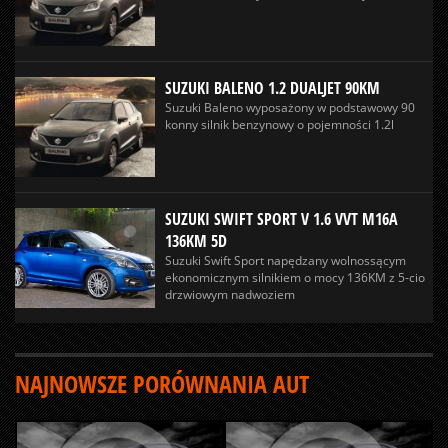
SUZUKI BALENO 1.2 DUALJET 90KM
Suzuki Baleno wyposażony w podstawowy 90
konny silnik benzynowy o pojemności 1.2l
SUZUKI SWIFT SPORT V 1.6 VVT M16A
136KM 5D
Suzuki Swift Sport napędzany wolnossącym
ekonomicznym silnikiem o mocy 136KM z 5-cio
drzwiowym nadwoziem
NAJNOWSZE PORÓWNANIA AUT