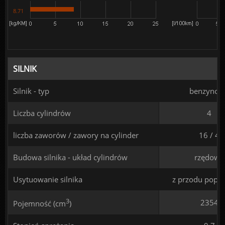
8.71
SILNIK
Silnik - typ
benzynow
Liczba cylindrów
4
liczba zaworów / zawory na cylinder
16 / 4
Budowa silnika - układ cylindrów
rzędowy
Usytuowanie silnika
z przodu poprz
3
2354
Pojemność (cm
)