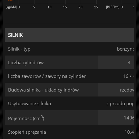
SILNIK
Silnik - typ
benzynow
Liczba cylindrów
4
liczba zaworów / zawory na cylinder
16 / 4
Budowa silnika - układ cylindrów
rzędowy
Usytuowanie silnika
z przodu poprz
3
1496
Pojemność (cm
)
Stopień sprężania
10.4