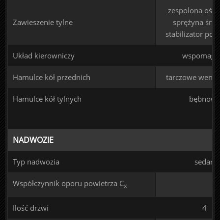
zespolona oś s
Zawieszenie tylne
sprężyna śru
stabilizator pop
Układ kierowniczy
wspomaga
Hamulce kół przednich
tarczowe went
Hamulce kół tylnych
bębnow
NADWOZIE
Typ nadwozia
sedan
Współczynnik oporu powietrza C
x
Ilość drzwi
4