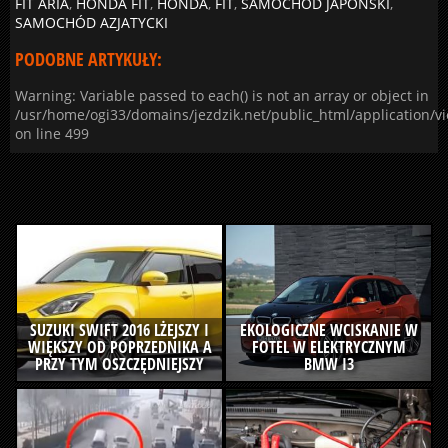
FIT ARIA
,
HONDA FIT
,
HONDA
,
FIT
,
SAMOCHÓD JAPOŃSKI
,
SAMOCHÓD AZJATYCKI
PODOBNE ARTYKUŁY:
Warning: Variable passed to each() is not an array or object in
/usr/home/ogi33/domains/jezdzik.net/public_html/application/v
on line 499
SUZUKI SWIFT 2016 LŻEJSZY I
EKOLOGICZNE WCISKANIE W
WIĘKSZY OD POPRZEDNIKA A
FOTEL W ELEKTRYCZNYM
PRZY TYM OSZCZĘDNIEJSZY
BMW I3