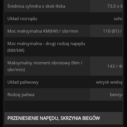
Średnica cylindra x skok tłoka
73.0 x 89
Układ rozrządu
sohc
Moc maksymalna KM(kW) / obr/min
110 (81) / 
Moc maksymalna - drugi rodzaj napędu
(KM/kW)
Maksymalny moment obrotowy (Nm /
143 / 480
obr/min)
Układ paliwowy
wtrysk wielopu
Rodzaj paliwa
benzyna
PRZENIESIENIE NAPĘDU, SKRZYNIA BIEGÓW