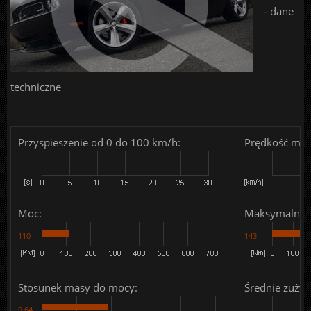
- dane
techniczne
Przyspieszenie od 0 do 100 km/h:
Prędkość mak
Moc:
Maksymalny 
110
143
Stosunek masy do mocy:
Średnie zużyc
9.64