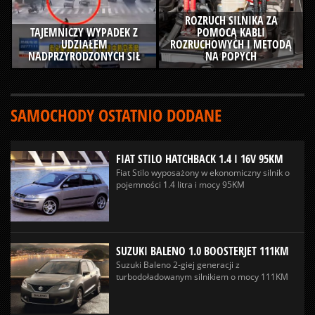
ROZRUCH SILNIKA ZA
TAJEMNICZY WYPADEK Z
POMOCĄ KABLI
UDZIAŁEM
ROZRUCHOWYCH I METODĄ
NADPRZYRODZONYCH SIŁ
NA POPYCH
SAMOCHODY OSTATNIO DODANE
FIAT STILO HATCHBACK 1.4 I 16V 95KM
Fiat Stilo wyposażony w ekonomiczny silnik o
pojemności 1.4 litra i mocy 95KM
SUZUKI BALENO 1.0 BOOSTERJET 111KM
Suzuki Baleno 2-giej generacji z
turbodoładowanym silnikiem o mocy 111KM