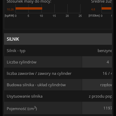
Stosunek masy do mocy:
Średnie zużyc
10.26
4.8
SILNIK
Silnik - typ
benzynow
Liczba cylindrów
4
liczba zaworów / zawory na cylinder
16 / 4
Budowa silnika - układ cylindrów
rzędowy
Usytuowanie silnika
z przodu poprz
3
1197
Pojemność (cm
)