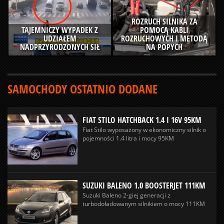
ROZRUCH SILNIKA ZA
TAJEMNICZY WYPADEK Z
POMOCĄ KABLI
UDZIAŁEM
ROZRUCHOWYCH I METODĄ
NADPRZYRODZONYCH SIŁ
NA POPYCH
SAMOCHODY OSTATNIO DODANE
FIAT STILO HATCHBACK 1.4 I 16V 95KM
Fiat Stilo wyposażony w ekonomiczny silnik o
pojemności 1.4 litra i mocy 95KM
SUZUKI BALENO 1.0 BOOSTERJET 111KM
Suzuki Baleno 2-giej generacji z
turbodoładowanym silnikiem o mocy 111KM