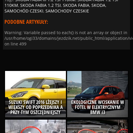
110KM
,
SKODA FABIA 1.2 TSI
,
SKODA FABIA
,
SKODA
,
SAMOCHÓD CZESKI
,
SAMOCHODY CZESKIE
PODOBNE ARTYKUŁY:
Warning: Variable passed to each() is not an array or object in
/usr/home/ogi33/domains/jezdzik.net/public_html/application/v
on line 499
SUZUKI SWIFT 2016 LŻEJSZY I
EKOLOGICZNE WCISKANIE W
WIĘKSZY OD POPRZEDNIKA A
FOTEL W ELEKTRYCZNYM
PRZY TYM OSZCZĘDNIEJSZY
BMW I3