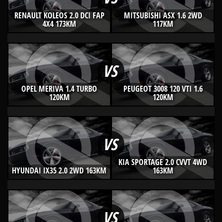
RENAULT KOLEOS 2.0 DCI FAP
MITSUBISHI ASX 1.6 2WD
4X4 173KM
117KM
VS
OPEL MERIVA 1.4 TURBO
PEUGEOT 3008 120 VTI 1.6
120KM
120KM
VS
KIA SPORTAGE 2.0 CVVT 4WD
HYUNDAI IX35 2.0 2WD 163KM
163KM
VS