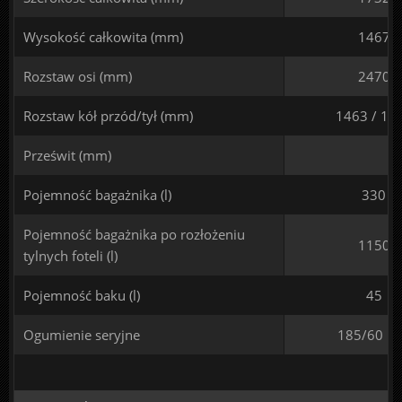
Wysokość całkowita (mm)
1467
Rozstaw osi (mm)
2470
Rozstaw kół przód/tył (mm)
1463 / 14
Prześwit (mm)
Pojemność bagażnika (l)
330
Pojemność bagażnika po rozłożeniu
1150
tylnych foteli (l)
Pojemność baku (l)
45
Ogumienie seryjne
185/60 R