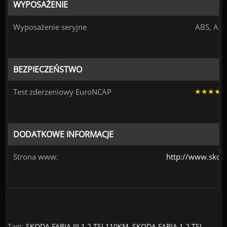
WYPOSAŻENIE
Wyposażenie seryjne
ABS, ASR
BEZPIECZEŃSTWO
Test zderzeniowy EuroNCAP
DODATKOWE INFORMACJE
Strona www:
http://www.skoda
Tagi:
SKODA FABIA III 1.2 TSI 110KM
,
SKODA FABIA 1.2 TSI