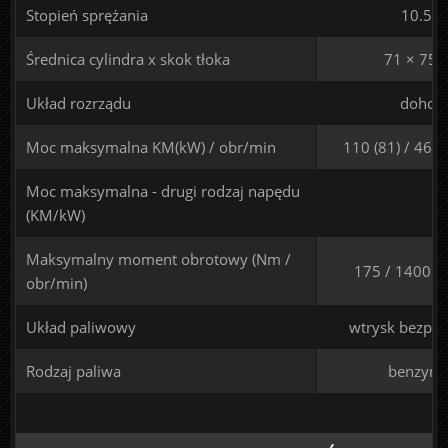
Stopień sprężania
10.5
Średnica cylindra x skok tłoka
71 × 75.
Układ rozrządu
dohc
Moc maksymalna KM(kW) / obr/min
110 (81) / 460
Moc maksymalna - drugi rodzaj napędu
(KM/kW)
Maksymalny moment obrotowy (Nm /
175 / 1400 -
obr/min)
Układ paliwowy
wtrysk bezpoś
Rodzaj paliwa
benzyna