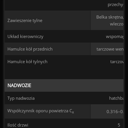
przechył
Belka skrętna, 
Zawieszenie tylne
wleczon
Układ kierowniczy
wspomaga
Hamulce kół przednich
tarczowe went
Hamulce kół tylnych
tarczowe
NADWOZIE
Typ nadwozia
hatchbac
Współczynnik oporu powietrza C
0.316–0.3
x
Ilość drzwi
5