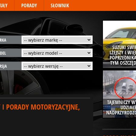
KUŁY
PORADY
SŁOWNIK
RKA
SUZUKI SWIF
LŻEJSZY I WI
DEL
POPRZEDNIKA
TYM OSZCZĘD
RSJA
TAJEMNICZY W
Y I PORADY MOTORYZACYJNE,
UDZIAŁ
NADPRZYRODZO