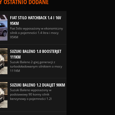
 OSTATNIO DODANE
FIAT STILO HATCHBACK 1.4 I 16V
95KM
Fiat Stilo wyposażony w ekonomiczny
silnik o pojemności 1.4 litra i mocy
95KM
SUZUKI BALENO 1.0 BOOSTERJET
111KM
Suzuki Baleno 2-giej generacji z
turbodoładowanym silnikiem o mocy
111KM
SUZUKI BALENO 1.2 DUALJET 90KM
Suzuki Baleno wyposażony w
podstawowy 90 konny silnik
benzynowy o pojemności 1.2l