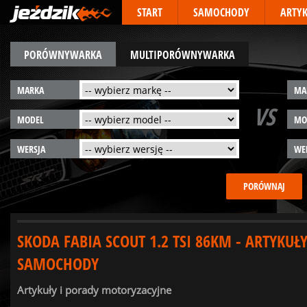
START
SAMOCHODY
ARTY
PORÓWNYWARKA
MULTIPORÓWNYWARKA
MARKA
MA
VS
MODEL
MO
WERSJA
WE
SKODA FABIA SCOUT 1.2 TSI 86KM - ARTYKUŁ
SAMOCHODY
Artykuły i porady motoryzacyjne