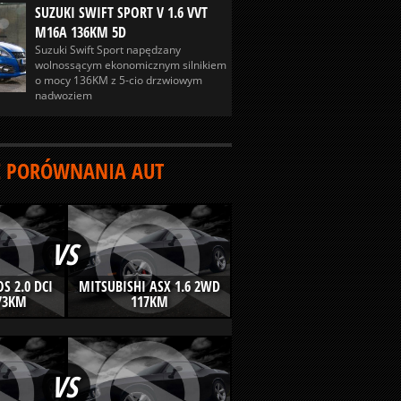
SUZUKI SWIFT SPORT V 1.6 VVT
M16A 136KM 5D
Suzuki Swift Sport napędzany
wolnossącym ekonomicznym silnikiem
o mocy 136KM z 5-cio drzwiowym
nadwoziem
 PORÓWNANIA AUT
VS
S 2.0 DCI
MITSUBISHI ASX 1.6 2WD
73KM
117KM
VS