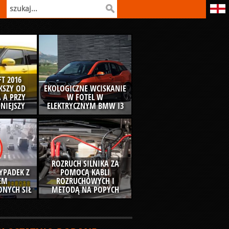
T 2016
ĘKSZY OD
EKOLOGICZNE WCISKANIE
 A PRZY
W FOTEL W
NIEJSZY
ELEKTRYCZNYM BMW I3
ROZRUCH SILNIKA ZA
YPADEK Z
POMOCĄ KABLI
EM
ROZRUCHOWYCH I
NYCH SIŁ
METODĄ NA POPYCH