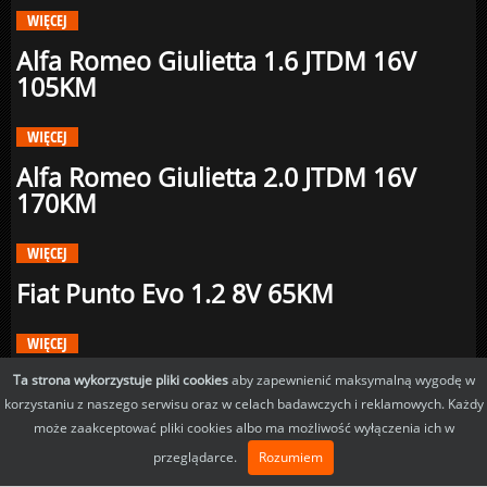
WIĘCEJ
Alfa Romeo Giulietta 1.6 JTDM 16V
105KM
WIĘCEJ
Alfa Romeo Giulietta 2.0 JTDM 16V
170KM
WIĘCEJ
Fiat Punto Evo 1.2 8V 65KM
WIĘCEJ
Fiat Punto Evo 1.4 8V 77KM
Ta strona wykorzystuje pliki cookies
aby zapewnienić maksymalną wygodę w
korzystaniu z naszego serwisu oraz w celach badawczych i reklamowych. Każdy
może zaakceptować pliki cookies albo ma możliwość wyłączenia ich w
WIĘCEJ
przeglądarce.
Rozumiem
Fiat Punto Evo 1.4 16V 105KM