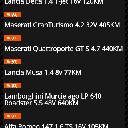
Lancia Delta 1.4 T-Jet 16v 120KM
WIĘCEJ
Maserati GranTurismo 4.2 32V 405KM
WIĘCEJ
Maserati Quattroporte GT S 4.7 440KM
WIĘCEJ
Lancia Musa 1.4 8v 77KM
WIĘCEJ
Lamborghini Murcielago LP 640
Roadster 5.5 48V 640KM
WIĘCEJ
Alfa Romeo 147 1.6 TS 16V 105KM