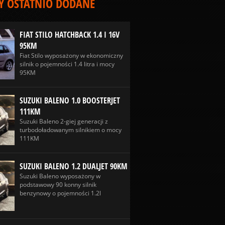
 OSTATNIO DODANE
FIAT STILO HATCHBACK 1.4 I 16V
95KM
Fiat Stilo wyposażony w ekonomiczny
silnik o pojemności 1.4 litra i mocy
95KM
SUZUKI BALENO 1.0 BOOSTERJET
111KM
Suzuki Baleno 2-giej generacji z
turbodoładowanym silnikiem o mocy
111KM
SUZUKI BALENO 1.2 DUALJET 90KM
Suzuki Baleno wyposażony w
podstawowy 90 konny silnik
benzynowy o pojemności 1.2l