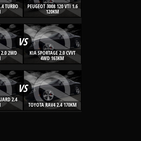
.4 TURBO
PEUGEOT 3008 120 VTI 1.6
M
120KM
VS
 2.0 2WD
KIA SPORTAGE 2.0 CVVT
M
4WD 163KM
VS
UARD 2.4
M
TOYOTA RAV4 2.4 170KM