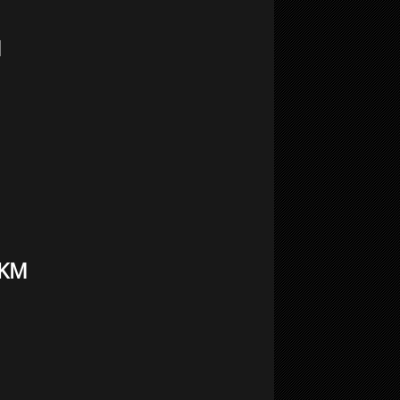
M
0KM