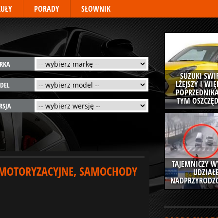
KUŁY
PORADY
SŁOWNIK
RKA
SUZUKI SWIF
LŻEJSZY I WI
DEL
POPRZEDNIKA
TYM OSZCZĘD
RSJA
TAJEMNICZY W
 MOTORYZACYJNE, SAMOCHODY
UDZIAŁ
NADPRZYRODZO