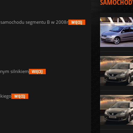
SAMOCHODY
go samochodu segmentu B w 2008r
WIĘCEJ
nnym silnikiem
WIĘCEJ
skiego
WIĘCEJ