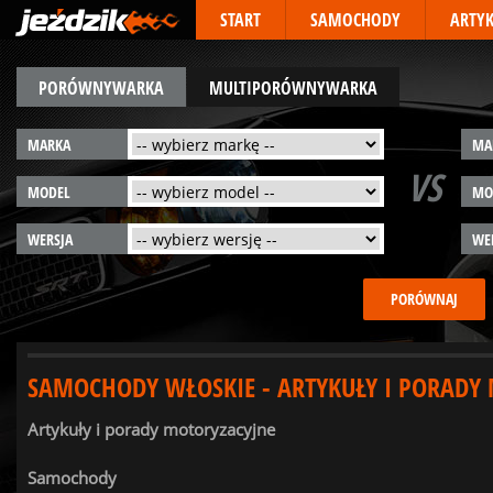
START
SAMOCHODY
ARTY
PORÓWNYWARKA
MULTIPORÓWNYWARKA
MARKA
MA
VS
MODEL
MO
WERSJA
WE
SAMOCHODY WŁOSKIE - ARTYKUŁY I PORADY
Artykuły i porady motoryzacyjne
Samochody