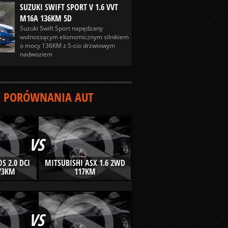
SUZUKI SWIFT SPORT V 1.6 VVT
M16A 136KM 5D
Suzuki Swift Sport napędzany
wolnossącym ekonomicznym silnikiem
o mocy 136KM z 5-cio drzwiowym
nadwoziem
 PORÓWNANIA AUT
VS
S 2.0 DCI
MITSUBISHI ASX 1.6 2WD
73KM
117KM
VS