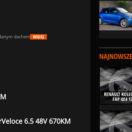
kładanym dachem
WIĘCEJ
NAJNOWSZE
RENAULT KOLEO
KM
FAP 4X4 1
rVeloce 6.5 48V 670KM