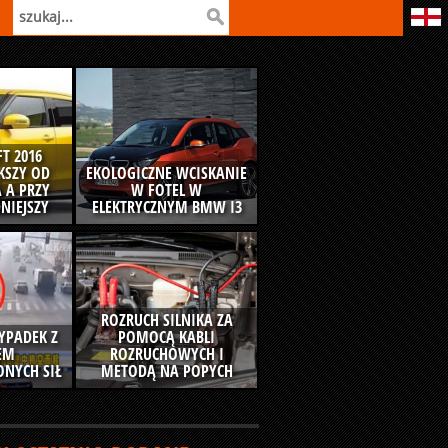
T 2016
ĘKSZY OD
EKOLOGICZNE WCISKANIE
 A PRZY
W FOTEL W
NIEJSZY
ELEKTRYCZNYM BMW I3
ROZRUCH SILNIKA ZA
YPADEK Z
POMOCĄ KABLI
EM
ROZRUCHOWYCH I
NYCH SIŁ
METODĄ NA POPYCH