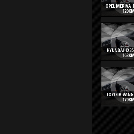
OPEL MERIVA 1
120K
HYUNDAI IX35
163K
TOYOTA VANG
170K