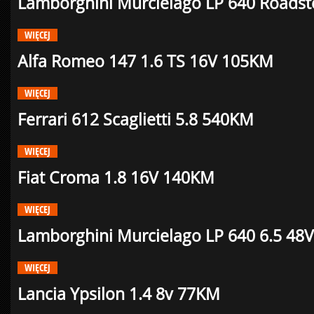
Lamborghini Murcielago LP 640 Roadst
WIĘCEJ
Alfa Romeo 147 1.6 TS 16V 105KM
WIĘCEJ
Ferrari 612 Scaglietti 5.8 540KM
WIĘCEJ
Fiat Croma 1.8 16V 140KM
WIĘCEJ
Lamborghini Murcielago LP 640 6.5 48
WIĘCEJ
Lancia Ypsilon 1.4 8v 77KM